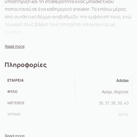
υποστήριξη και τη σταθερότητα ενός μπασκετικού
παπουτσιού σε ένα καθημερινό sneaker. Το επάνω μέρος
από συνθετικό δέρμα αναβαθμίζει την εμφάνισή τους, ενώ
το μικρό τους βάρος τους επιτρέπει να κινούνται με
ευκολία.
Κανονική εφαρμογή
Δέσιμο με κορδόνια
Επάνω μέρος από συνθετικό δέρμα
Πληροφορίες
Υφασμάτινη επένδυση
Ενδιάμεση σόλα για απορρόφηση κραδασμών
ΕΤΑΙΡΕΊΑ
Adidas
Εξωτερική σόλα από καουτσούκ
ΦΎΛΟ
Αγόρι, Κορίτσι
ΜΈΓΕΘΟΣ
36, 37, 38, 39, 40
ΧΡΏΜΑ
Μπλε