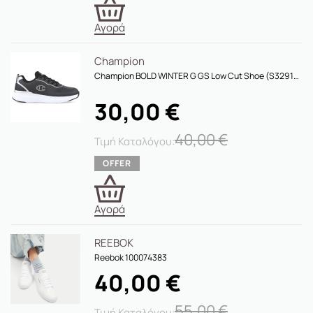
Αγορά
Champion
Champion BOLD WINTER G GS Low Cut Shoe (S32919 KK009)
30,00
€
40,00
€
Αγορά
REEBOK
Reebok 100074383
40,00
€
55,00
€