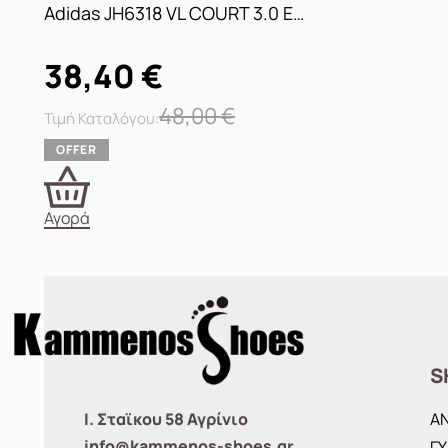
Αdidas JH6318 VL COURT 3.0 ELC
38,40
€
48,00
€
Αγορά
S
Ι. Σταϊκου 58 Αγρίνιο
Α
info@kammenos-shoes.gr
ΓΥ