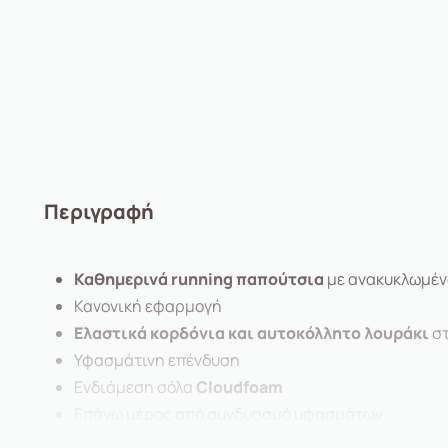
Περιγραφή
Καθημερινά running παπούτσια
με ανακυκλωμέν
Κανονική εφαρμογή
Ελαστικά κορδόνια και αυτοκόλλητο λουράκι
στ
Υφασμάτινη επένδυση
Ενδιάμεση σόλα
Cloudfoam
Επάνω μέρος από συνδυασμό υφασμάτων