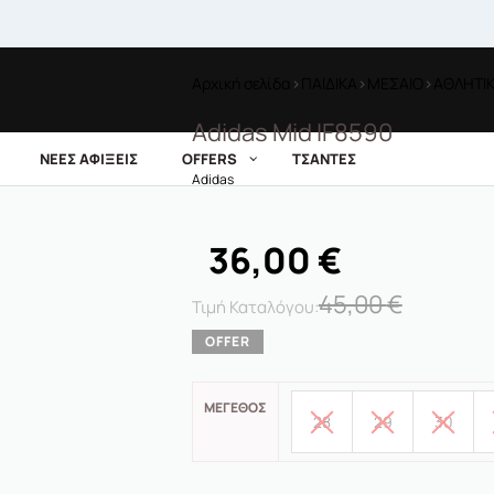
Αρχική σελίδα
›
ΠΑΙΔΙΚΑ
›
ΜΕΣΑΙΟ
›
ΑΘΛΗΤΙ
Adidas Mid IF8590
ΝΕΕΣ ΑΦΙΞΕΙΣ
OFFERS
ΤΣΑΝΤΕΣ
Adidas
36,00
€
45,00
€
ΜΈΓΕΘΟΣ
28
29
30