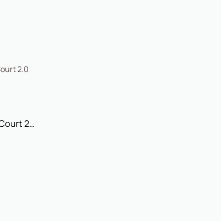
Αdidas (JI0975) Grand Court 2.0 EL Παιδικά Παπούτσια