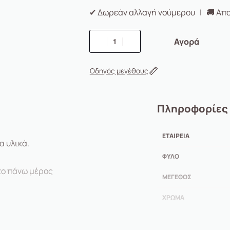
✔ Δωρεάν αλλαγή νούμερου | 🚚 Απο
Αγορά
Οδηγός μεγέθους
Πληροφορίες
ΕΤΑΙΡΕΊΑ
α υλικά.
ΦΎΛΟ
ο πάνω μέρος
ΜΈΓΕΘΟΣ
ΧΡΏΜΑ