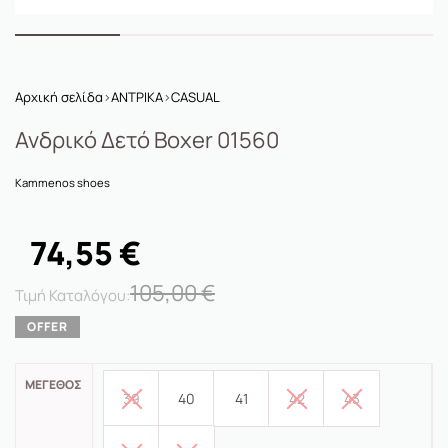
Αρχική σελίδα
›
ΑΝΤΡΙΚΑ
›
CASUAL
Ανδρικό Δετό Boxer 01560
Kammenos shoes
74,55
€
105,00
€
ΜΈΓΕΘΟΣ
39
40
41
42
43