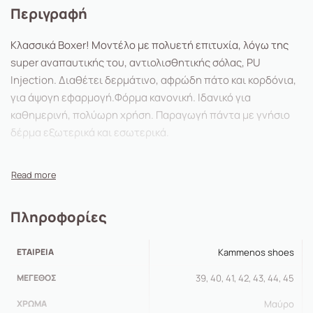
Περιγραφή
Κλασσικά Boxer! Μοντέλο με πολυετή επιτυχία, λόγω της
super αναπαυτικής του, αντιολισθητικής σόλας, PU
Injection. Διαθέτει δερμάτινο, αφρώδη πάτο και κορδόνια,
για άψογη εφαρμογή.Φόρμα κανονική. Ιδανικό για
καθημερινή, πολύωρη χρήση. Παραγωγή πάντα με γνήσιο
δέρμα εξωτερικά και εσωτερικά.
Πληροφορίες
ΕΤΑΙΡΕΊΑ
Kammenos shoes
ΜΈΓΕΘΟΣ
39, 40, 41, 42, 43, 44, 45
ΧΡΏΜΑ
Μαύρο