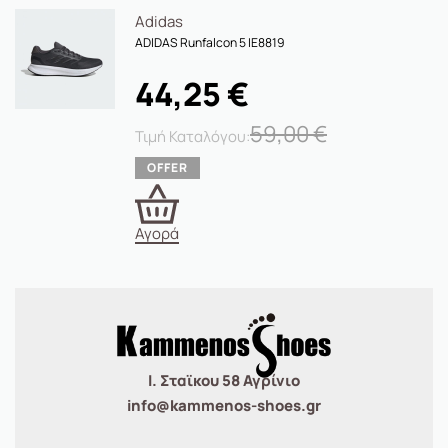
Adidas
ADIDAS Runfalcon 5 IE8819
44,25
€
59,00
€
Αγορά
Ι. Σταϊκου 58 Αγρίνιο
info@kammenos-shoes.gr