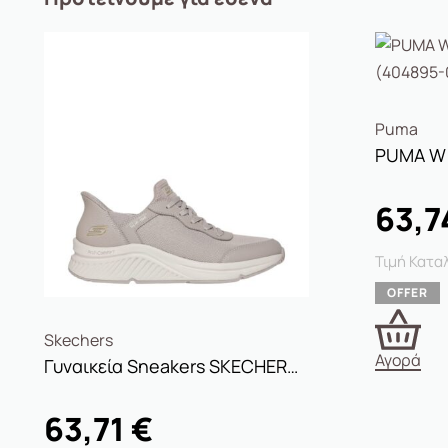
Puma
63,7
Skechers
Αγορά
Γυναικεία Sneakers SKECHERS 117627/TPE BOBS ARCH COMFORT B SWEET-A LOOK TAUPE Πούρο
63,71
€