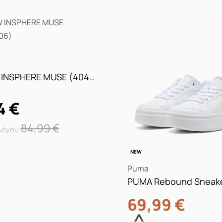
PUMA W INSPHERE MUSE (404895-06)
4
€
84,99
€
NEW
Puma
69,99
€