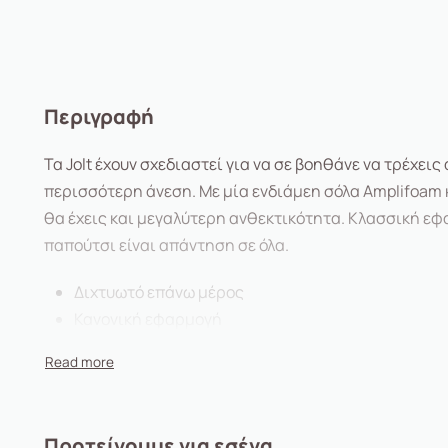
Περιγραφή
Τα Jolt έχουν σχεδιαστεί για να σε βοηθάνε να τρέχεις
περισσότερη άνεση. Με μία ενδιάμεη σόλα Amplifoam 
θα έχεις και μεγαλύτερη ανθεκτικότητα. Κλασσική εφ
παπούτσι είναι απάντηση σε όλα.
Διχτυωτό επάνω μέρος
Κανονική εφαρμογή
Εύκαμπτες αυλακώσεις στην εξωτερική σόλα
Εσωτερικός πάτος Ortholite για άνεση
Η αντικραδασμική προστασία Amplifoam
Προτείνουμε για εσένα