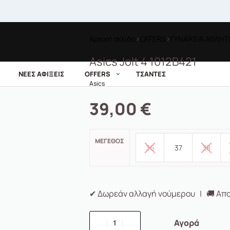
Αρχική σελίδα
›
OFFERS
›
ΓΥΝΑΙΚΕΙΑ ΑΘΛΗΤ
Asics Jolt 4 1012B421
ΝΕΕΣ ΑΦΙΞΕΙΣ
OFFERS
ΤΣΑΝΤΕΣ
Asics
39,00
€
ΜΈΓΕΘΟΣ
36
37
38
✔ Δωρεάν αλλαγή νούμερου | 🚚 Απο
Αγορά