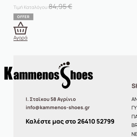
84,95
€
Αγορά
S
Ι. Σταϊκου 58 Αγρίνιο
Α
info@kammenos-shoes.gr
ΓΥ
ΠΑ
Καλέστε μας στο
26410
52799
B
ΝΕ