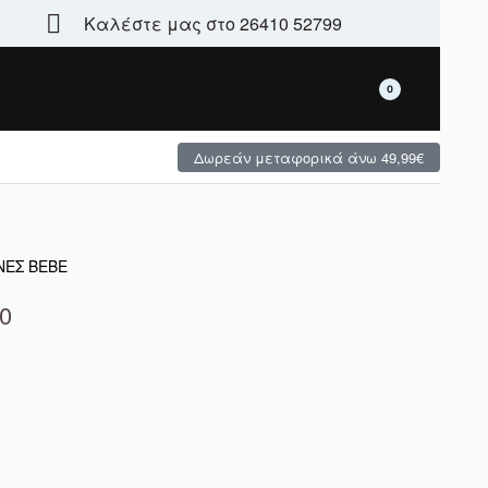
Καλέστε μας στο 26410 52799
Τεράστια γκάμα - μεγάλες χειμερινές προσφορές
0
Δωρεάν μεταφορικά άνω 49,99€
ΝΕΣ BEBE
0