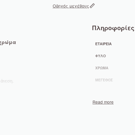
Οδηγός μεγέθους
Πληροφορίες
 χρώμα
ΕΤΑΙΡΕΊΑ
ΦΎΛΟ
ΧΡΏΜΑ
ΜΈΓΕΘΟΣ
 άνεση.