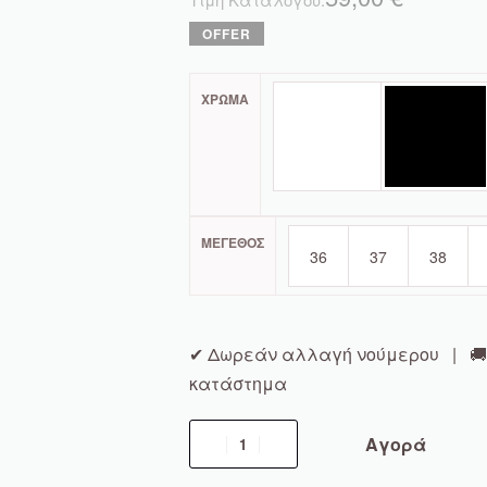
ΧΡΏΜΑ
ΜΈΓΕΘΟΣ
36
37
38
✔ Δωρεάν αλλαγή νούμερου | 🚚 
κατάστημα
Αγορά