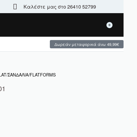
Καλέστε μας στο 26410 52799
Τεράστια γκάμα - μεγάλες χειμερινές προσφορές
0
Δωρεάν μεταφορικά άνω 49,99€
FLAT/ΣΑΝΔΑΛΙΑ/FLATFORMS
01