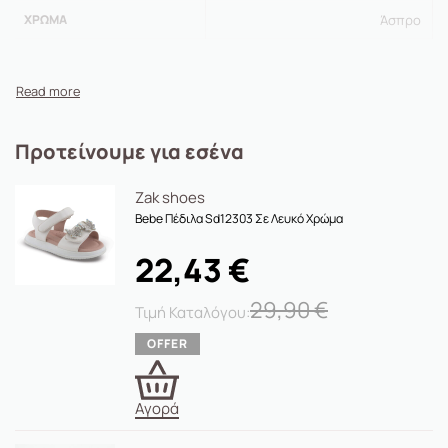
ΧΡΏΜΑ
Άσπρο
Προτείνουμε για εσένα
Zak shoes
Βebe Πέδιλα Sd12303 Σε Λευκό Χρώμα
22,43
€
29,90
€
Αγορά