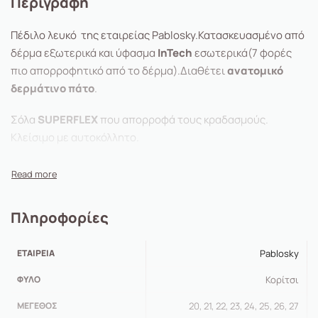
Περιγραφή
Πέδιλο λευκό της εταιρείας Pablosky.Κατασκευασμένο από
δέρμα εξωτερικά και ύφασμα
InTech
εσωτερικά(7 φορές
πιο απορροφητικό από το δέρμα).Διαθέτει
ανατομικό
δερμάτινο πάτο
.
Σόλα
SUPERFLEX
που απορροφά τους κραδασμούς.
Κλείσιμο με αυτοκόλλητο.
Πληροφορίες
ΕΤΑΙΡΕΊΑ
Pablosky
ΦΎΛΟ
Κορίτσι
ΜΈΓΕΘΟΣ
20, 21, 22, 23, 24, 25, 26, 27