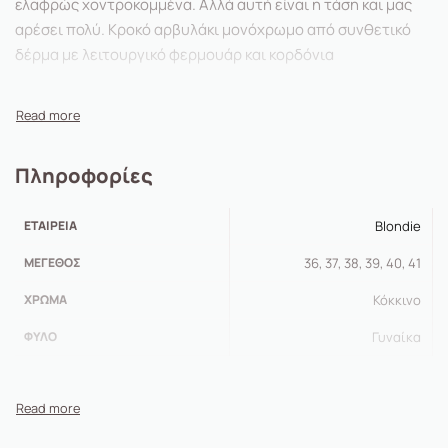
ελαφρώς χοντροκομμένα. Αλλά αυτή είναι η τάση και μας
αρέσει πολύ. Κροκό αρβυλάκι μονόχρωμο από συνθετικό
δέρμα με λειτουργικό φερμουάρ και κορδόνια
Πληροφορίες
ΕΤΑΙΡΕΊΑ
Blondie
ΜΈΓΕΘΟΣ
36, 37, 38, 39, 40, 41
ΧΡΏΜΑ
Κόκκινο
ΦΎΛΟ
Γυναίκα