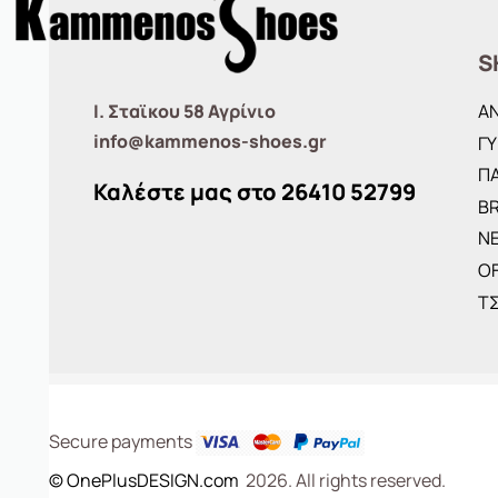
S
Ι. Σταϊκου 58 Αγρίνιο
Α
info@kammenos-shoes.gr
ΓΥ
ΠΑ
Καλέστε μας στο
26410
52799
B
ΝΕ
O
Τ
Secure payments
© OnePlusDESIGN.com
2026. All rights reserved.