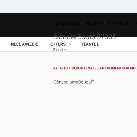
Αρχική σελίδα
›
ΓΥΝΑΙΚΕΙΑ
›
ΓΥΝΑΙΚΕΙΑ ΜΠΟ
Blondie Boots 57003
ΝΕΕΣ ΑΦΙΞΕΙΣ
OFFERS
ΤΣΑΝΤΕΣ
Blondie
ΑΥΤΌ ΤΟ ΠΡΟΪΌΝ ΕΊΝΑΙ ΕΞΑΝΤΛΗΜΈΝΟ ΚΑΙ ΜΗ 
Οδηγός μεγέθους