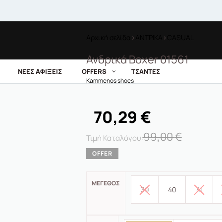
Αρχική σελίδα
›
ΑΝΤΡΙΚΑ
›
CASUAL
Ανδρικά Boxer 01561
ΝΕΕΣ ΑΦΙΞΕΙΣ
OFFERS
ΤΣΑΝΤΕΣ
Kammenos shoes
70,29
€
99,00
€
ΜΈΓΕΘΟΣ
39
40
41