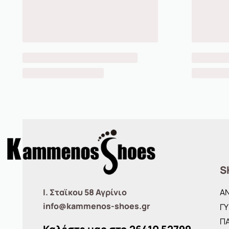
S
Ι. Σταϊκου 58 Αγρίνιο
Α
info@kammenos-shoes.gr
ΓΥ
ΠΑ