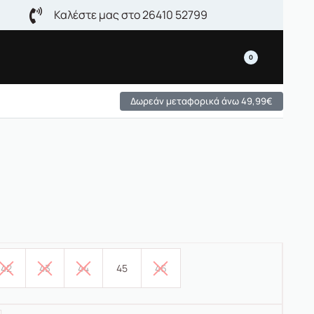
Καλέστε μας στο 26410 52799
0
Δωρεάν μεταφορικά άνω 49,99€
42
43
44
45
46