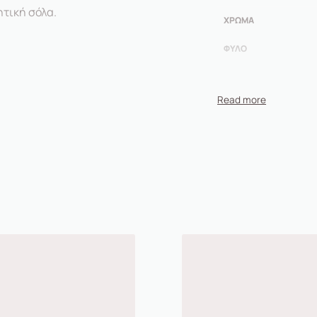
ητική σόλα.
ΧΡΏΜΑ
ΦΎΛΟ