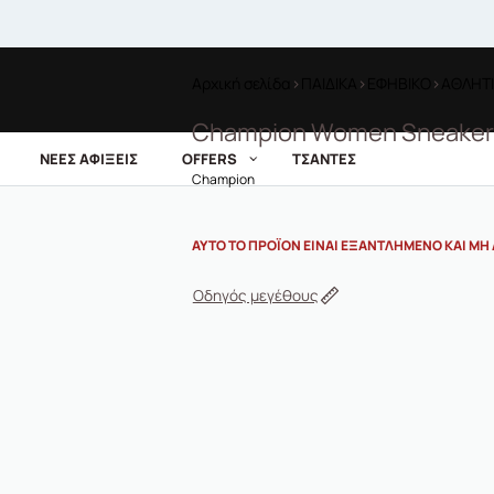
Αρχική σελίδα
›
ΠΑΙΔΙΚΑ
›
ΕΦΗΒΙΚΟ
›
ΑΘΛΗΤΙ
Champion Women Sneaker
ΝΕΕΣ ΑΦΙΞΕΙΣ
OFFERS
ΤΣΑΝΤΕΣ
Champion
ΑΥΤΌ ΤΟ ΠΡΟΪΌΝ ΕΊΝΑΙ ΕΞΑΝΤΛΗΜΈΝΟ ΚΑΙ ΜΗ 
Οδηγός μεγέθους