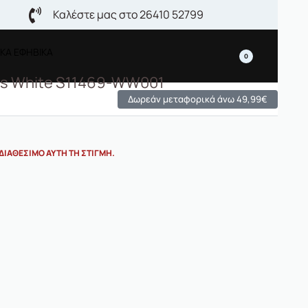
Καλέστε μας στο 26410 52799
ΚΑ ΕΦΗΒΙΚΑ
0
s White S11469-WW001
Δωρεάν μεταφορικά άνω 49,99€
ΔΙΑΘΈΣΙΜΟ ΑΥΤΉ ΤΗ ΣΤΙΓΜΉ.