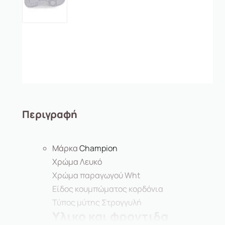
Περιγραφή
Μάρκα
Champion
Χρώμα
Λευκό
Χρώμα παραγωγού
Wht
Είδος κουμπώματος κορδόνια
Τύπος μύτης
Στρογγυλή
Υλικο και φροντιδα