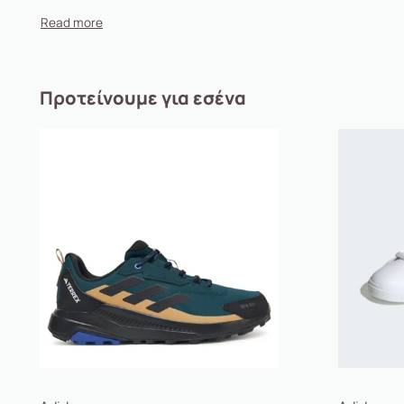
Εσωτερική σόλα
Ύφασμα
Εσωτερικό
Ύφασμα
Άνω μέρος
Απομίμηση δέρματος/-απομίμηση
Προτείνουμε για εσένα
Σόλα
Υλικό υψηλής ποιότητας