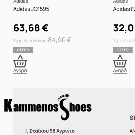
Adidas
Adidas
Αdidas JQ1595
Adidas F
63,68
€
32,
84,90
€
Αγορά
Αγορά
S
Ι. Σταϊκου 58 Αγρίνιο
Α