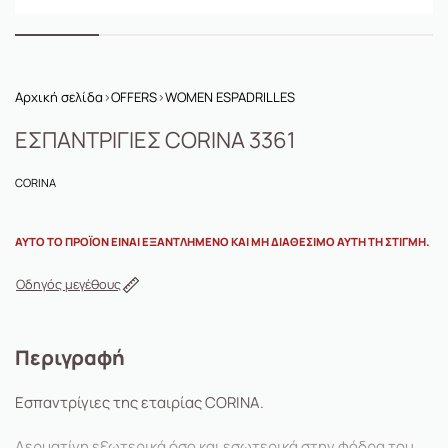
Αρχική σελίδα
›
OFFERS
›
WOMEN ESPADRILLES
ΕΣΠΑΝΤΡΙΓΙΕΣ CORINA 3361
CORINA
ΑΥΤΌ ΤΟ ΠΡΟΪΌΝ ΕΊΝΑΙ ΕΞΑΝΤΛΗΜΈΝΟ ΚΑΙ ΜΗ ΔΙΑΘΈΣΙΜΟ ΑΥΤΉ ΤΗ ΣΤΙΓΜΉ.
Οδηγός μεγέθους
Περιγραφή
Εσπαντρίγιες της εταιρίας CORINΑ.
Δερματίνη εξωτερικά όσο και εσωτερικά στην φόδρα του.