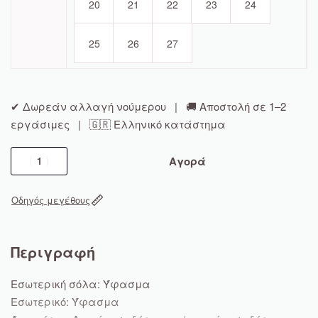
ACCOUNT
20
21
22
23
24
25
26
27
✔ Δωρεάν αλλαγή νούμερου | 🚚 Αποστολή σε 1–2
εργάσιμες | 🇬🇷 Ελληνικό κατάστημα
Courtflex
Αγορά
V2
V
Οδηγός μεγέθους
Ps
371544
01
Περιγραφή
ποσότητα
Εσωτερική σόλα: Ύφασμα
Εσωτερικό: Ύφασμα