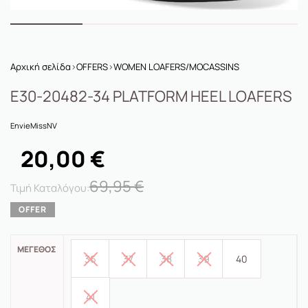
Αρχική σελίδα
›
OFFERS
›
WOMEN LOAFERS/MOCASSINS
E30-20482-34 PLATFORM HEEL LOAFERS
Envie
MissNV
20,00
€
69,95
€
ΜΈΓΕΘΟΣ
36
37
38
39
40
41