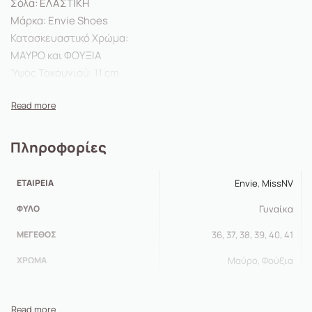
Σόλα: ΕΛΑΣΤΙΚΗ
Μάρκα: Envie Shoes
Κατασκευαστικό Χρώμα:
ΜΑΥΡΟ και ΦΟΥΞΙΑ
Ύψος Τακουνιού: 11 cm
Collection: Spring-Summer 2023
Φόρμα: Κανονική
Πληροφορίες
ΕΤΑΙΡΕΊΑ
Envie
,
MissNV
ΦΎΛΟ
Γυναίκα
ΜΈΓΕΘΟΣ
36, 37, 38, 39, 40, 41
ΧΡΏΜΑ
Μαύρο, Φούξια