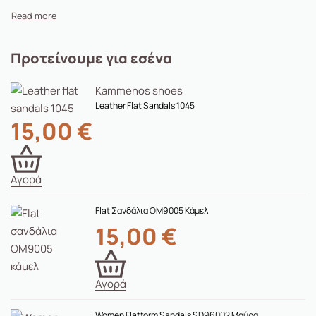
Προτείνουμε για εσένα
Kammenos shoes
Leather Flat Sandals 1045
15,00
€
Αγορά
Flat Σανδάλια ΟΜ9005 Κάμελ
15,00
€
Αγορά
Women Flatform Sandals SD96002 Μαύρα