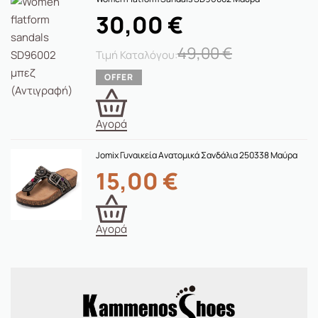
30,00
€
49,00
€
Αγορά
Jomix Γυναικεία Ανατομικά Σανδάλια 250338 Μαύρα
15,00
€
Αγορά