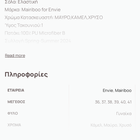
Σόλα: Ελαστική
Μάρκα: Mairiboo for Envie
Χρώμα Κατασκευαστή: ΜΑΥΡΟ,KAMEΛ,ΧΡΥΣΟ
Ύψος Τακουνιού:1
Πατάκι:100٪ PU MIcrofiber Β
Συλλογή:Spring-Summer 2024
Φόρμα:Κανονική
Πληροφορίες
ΕΤΑΙΡΕΊΑ
Envie
,
Mairiboo
ΜΈΓΕΘΟΣ
36, 37, 38, 39, 40, 41
ΦΎΛΟ
Γυναίκα
ΧΡΏΜΑ
Κάμελ, Μαύρο, Χρυσό