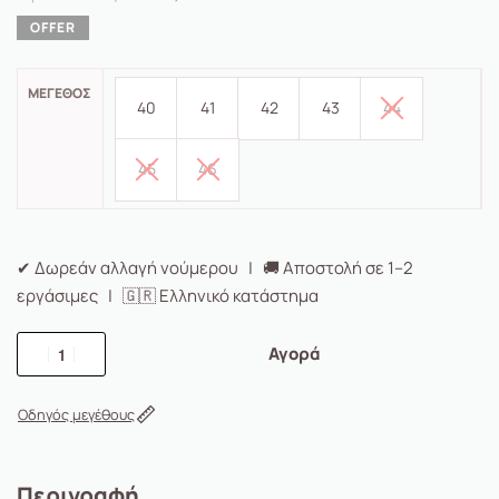
ΜΈΓΕΘΟΣ
40
41
42
43
44
45
46
✔ Δωρεάν αλλαγή νούμερου | 🚚 Αποστολή σε 1–2
εργάσιμες | 🇬🇷 Ελληνικό κατάστημα
Αγορά
Οδηγός μεγέθους
Περιγραφή