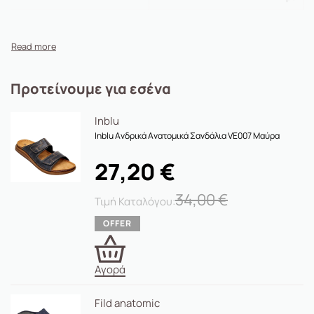
Προτείνουμε για εσένα
Inblu
Inblu Ανδρικά Ανατομικά Σανδάλια VE007 Μαύρα
27,20
€
34,00
€
Αγορά
Fild anatomic