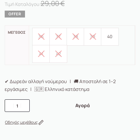
29,00
€
ΜΈΓΕΘΟΣ
36
37
38
39
40
41
42
✔ Δωρεάν αλλαγή νούμερου | 🚚 Αποστολή σε 1–2
εργάσιμες | 🇬🇷 Ελληνικό κατάστημα
Αγορά
Οδηγός μεγέθους