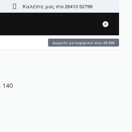
Καλέστε μας στο 26410 52799
Τεράστια γκάμα - μεγάλες χειμερινές προσφορές
0
Δωρεάν μεταφορικά άνω 49,99€
 140