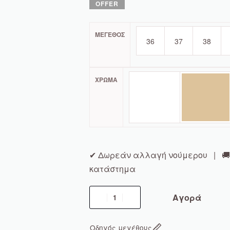
ΜΈΓΕΘΟΣ
36
37
38
ΧΡΏΜΑ
✔ Δωρεάν αλλαγή νούμερου | 🚚 
κατάστημα
Αγορά
Οδηγός μεγέθους