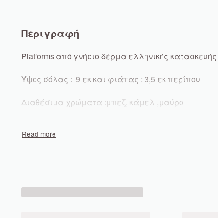
Περιγραφή
Platforms από γνήσιο δέρμα ελληνικής κατασκευή
Ύψος σόλας : 9 εκ και φιάπας : 3,5 εκ περίπου
Διαθέσιμα χρώματα :μπεζ, κάμελ ,μαύρο