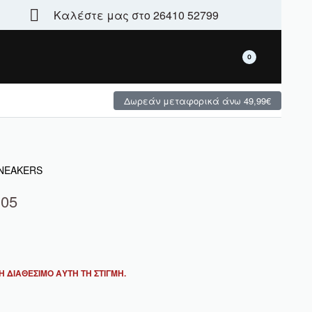
Καλέστε μας στο 26410 52799
Τεράστια γκάμα - μεγάλες χειμερινές προσφορές
0
Δωρεάν μεταφορικά άνω 49,99€
SNEAKERS
 05
 ΔΙΑΘΈΣΙΜΟ ΑΥΤΉ ΤΗ ΣΤΙΓΜΉ.