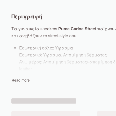
Περιγραφή
Τα γυναικεία sneakers
Puma Carina Street
παίρνουν
και ανεβάζουν το street-style σου.
Εσωτερική σόλα: Ύφασμα
Εσωτερικό: Ύφασμα, Απομίμηση δέρματος
Άνω μέρος: Απομίμηση δέρματος/-απομίμηση δέ
leather
Σόλα: Υλικό υψηλής ποιότητας