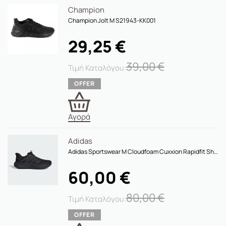
Champion
Champion Jolt M S21943-KK001
29,25
€
39,00
€
Αγορά
Adidas
Adidas Sportswear M Cloudfoam Cuxxion Rapidfit Shoes HP3428
60,00
€
80,00
€