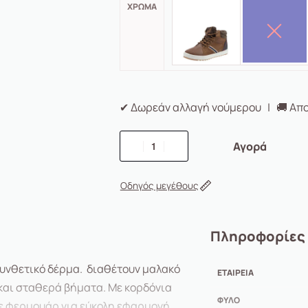
ΧΡΏΜΑ
✔ Δωρεάν αλλαγή νούμερου | 🚚 Απο
Αγορά
Οδηγός μεγέθους
Πληροφορίες
υνθετικό δέρμα. διαθέτουν μαλακό
ΕΤΑΙΡΕΊΑ
 και σταθερά βήματα. Με κορδόνια
ΦΎΛΟ
με φερμουάρ για εύκολη εφαρμογή.