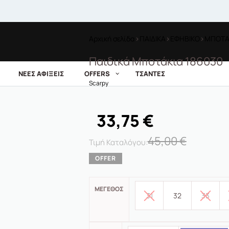
Αρχική σελίδα
›
ΠΑΙΔΙΚΑ
›
ΕΦΗΒΙΚΟ
›
ΜΠΟΤΑ
Παιδικά Μποτάκια 186030
ΝΕΕΣ ΑΦΙΞΕΙΣ
OFFERS
ΤΣΑΝΤΕΣ
Scarpy
33,75
€
45,00
€
ΜΈΓΕΘΟΣ
31
32
33