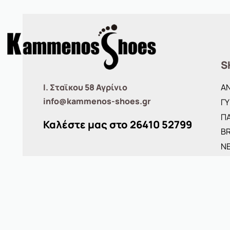
S
Ι. Σταϊκου 58 Αγρίνιο
Α
info@kammenos-shoes.gr
ΓΥ
ΠΑ
Καλέστε μας στο
26410
52799
B
ΝΕ
O
Τ