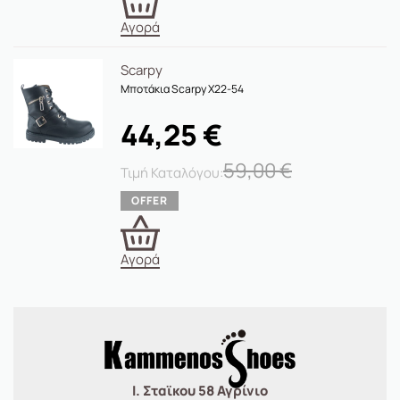
Αγορά
Scarpy
Μποτάκια Scarpy X22-54
44,25
€
59,00
€
Αγορά
Ι. Σταϊκου 58 Αγρίνιο