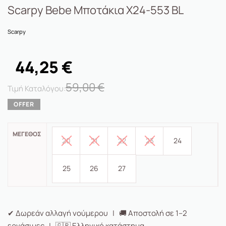
Scarpy Bebe Μποτάκια X24-553 BL
Scarpy
44,25
€
59,00
€
ΜΈΓΕΘΟΣ
20
21
22
23
24
25
26
27
✔ Δωρεάν αλλαγή νούμερου | 🚚 Αποστολή σε 1–2
εργάσιμες | 🇬🇷 Ελληνικό κατάστημα