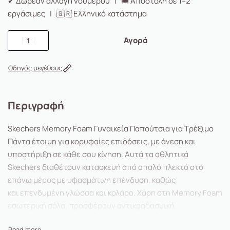
✔ Δωρεάν αλλαγή νούμερου | 🚚 Αποστολή σε 1–2
εργάσιμες | 🇬🇷 Ελληνικό κατάστημα
Αγορά
Οδηγός μεγέθους
Περιγραφή
Skechers Memory Foam Γυναικεία Παπούτσια για Τρέξιμο
Πάντα έτοιμη για κορυφαίες επιδόσεις, με άνεση και
υποστήριξη σε κάθε σου κίνηση. Αυτά τα αθλητικά
Skechers διαθέτουν κατασκευή από απαλό πλεκτό στο
επάνω μέρος με υφασμάτινη επένδυση, καθώς
και επενδυμένη γλώσσα και κολάρο. Χάρη στη Memory Foam
εσωτερική σόλα, προσφέρουν αντικραδασμική
προστασία σε κάθε βήμα και κάθε επιφάνεια!