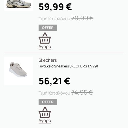
59,99
€
Extra Λεπτομέρειες
79,99
€
• Δέσιμο με κορδόνια
• Χρώμα: Μαύρο
Αγορά
Skechers
Γυναικεία Sneakers SKECHERS 177291
56,21
€
74,95
€
Αγορά