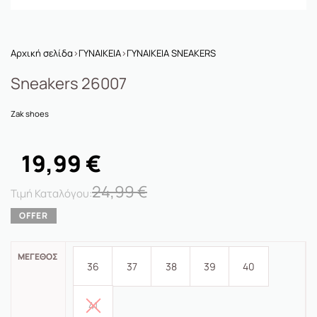
Αρχική σελίδα
›
ΓΥΝΑΙΚΕΙΑ
›
ΓΥΝΑΙΚΕΙΑ SNEAKERS
Sneakers 26007
Zak shoes
19,99
€
24,99
€
ΜΈΓΕΘΟΣ
36
37
38
39
40
41