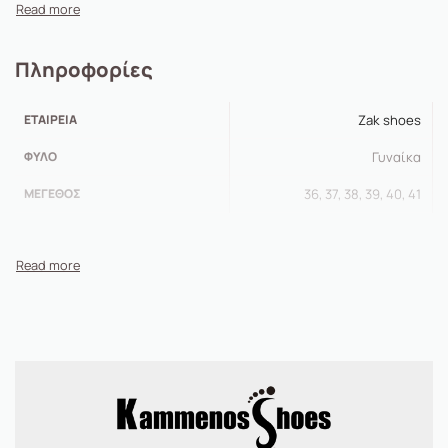
Πληροφορίες
ΕΤΑΙΡΕΊΑ
Zak shoes
ΦΎΛΟ
Γυναίκα
ΜΈΓΕΘΟΣ
36, 37, 38, 39, 40, 41