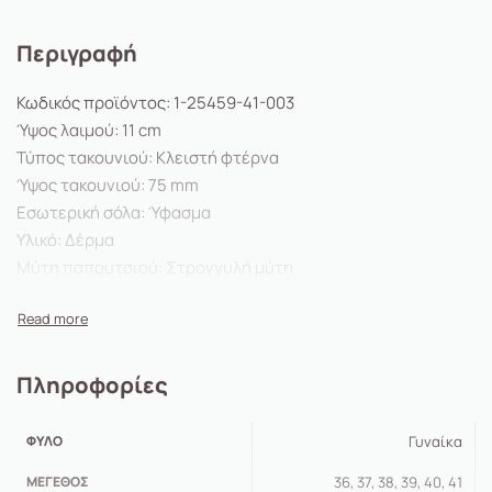
Περιγραφή
Κωδικός προϊόντος:
1-25459-41-
003
Ύψος λαιμού:
11
cm
Τύπος τακουνιού:
Κλειστή φτέρνα
Ύψος τακουνιού:
75
mm
Εσωτερική σόλα:
Ύφασμα
Υλικό:
Δέρμα
Μύτη παπουτσιού:
Στρογγυλή μύτη
Εσωτερικό υλικό:
Ύφασμα
Ύψος πλατφόρμας:
30
mm
Κούμπωμα:
χωρίς
Αποσπώμενος πάτος:
Όχι
Πληροφορίες
Vegan:
Όχι
Εξωτερική σόλα:
Συνθετικά
ΦΎΛΟ
Γυναίκα
Ένας μοντέρνος σύντροφος που δεν φεύγει ποτέ από τη
ΜΈΓΕΘΟΣ
36, 37, 38, 39, 40, 41
μόδα: Με αυτά τα μποτάκια chelsea της Tamaris τίποτα δεν