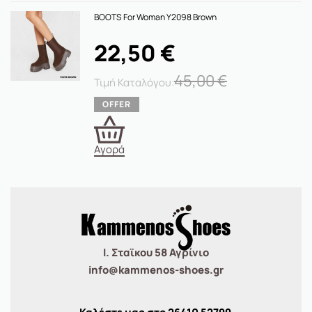
BOOTS For Woman Y2098 Brown
22,50
€
45,00
€
Αγορά
Ι. Σταϊκου 58 Αγρίνιο
info@kammenos-shoes.gr