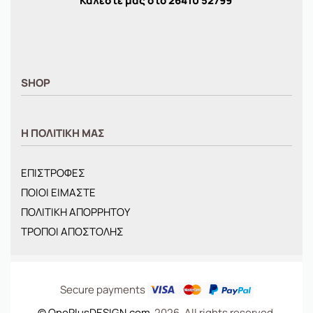
Καλέστε μας στο
26410
52799
SHOP
ΑΝΤΡΙΚΑ
Η ΠΟΛΙΤΙΚΗ ΜΑΣ
ΓΥΝΑΙΚΕΙΑ
ΠΑΙΔΙΚΑ
ΕΠΙΣΤΡΟΦΕΣ
BRANDS
ΠΟΙΟΙ ΕΙΜΑΣΤΕ
ΝΕΕΣ ΑΦΙΞΕΙΣ
ΠΟΛΙΤΙΚΗ ΑΠΟΡΡΗΤΟΥ
OFFERS
ΤΡΟΠΟΙ ΑΠΟΣΤΟΛΗΣ
ΤΣΑΝΤΕΣ
Secure payments
© OnePlusDESIGN.com
2026. All rights reserved.