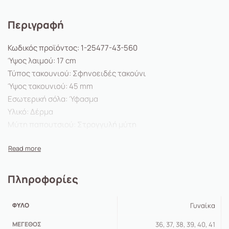
Περιγραφή
Κωδικός προϊόντος:
1-25477-43-
560
Ύψος λαιμού:
17
cm
Τύπος τακουνιού:
Σφηνοειδές τακούνι
Ύψος τακουνιού:
45
mm
Εσωτερική σόλα:
Ύφασμα
Υλικό:
Δέρμα
Μύτη παπουτσιού:
Στρογγυλή μύτη
Εσωτερικό υλικό:
Μείγμα υλικών Ύφασμα / Συνθετικό
Ύψος πλατφόρμας:
43
mm
Κούμπωμα:
χωρίς
Αποσπώμενος πάτος:
Όχι
Πληροφορίες
Vegan:
Όχι
Εξωτερική σόλα:
Συνθετικά
ΦΎΛΟ
Γυναίκα
ΜΈΓΕΘΟΣ
36, 37, 38, 39, 40, 41