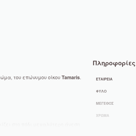
Πληροφορίες
ρώμα, του επώνυμου οίκου
Tamaris
.
ΕΤΑΙΡΕΊΑ
ΦΎΛΟ
ΜΈΓΕΘΟΣ
ΧΡΏΜΑ
ζει στο πόδι μεγαλύτερη άνεση