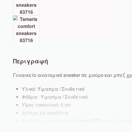
Περιγραφή
Γυναικείο ανατομικό sneaker σε μαύρο και μπεζ χ
Υλικό: Ύφασμα / Συνθετικό
Φόδρα: Ύφασμα / Συνθετικό
Ύψος τακουνιού: 5 cm
Δέσιμο με κορδόνια
Διαθέτει τεχνολογία
Comfort
FIT
που εξασφαλί
Με αποσπώμενο πάτο