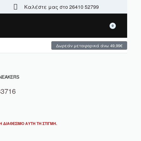
Καλέστε μας στο 26410 52799
Τεράστια γκάμα - μεγάλες χειμερινές προσφορές
0
Δωρεάν μεταφορικά άνω 49,99€
SNEAKERS
83716
 ΔΙΑΘΈΣΙΜΟ ΑΥΤΉ ΤΗ ΣΤΙΓΜΉ.