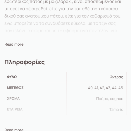
εσωτερικός πάτος με μαξιλαράκι, είναι αποσπώμενος και
μπορεί να αφαιρεθεί, είτε για την τοποθέτηση κάποιου
δικού σας ανατομικού πάτου, είτε για τον καθαρισμό του,
ενώ μπορείτε να το συνδυάσετε εύκολα, με το τζιν σας
παντελόνι, ή ακόμα και με τη υφασμάτινο παντελόνι για
casual αλλά κομψές εμφανίσεις.
Πληροφορίες
ΦΎΛΟ
Άντρας
ΜΈΓΕΘΟΣ
40, 41, 42, 43, 44, 45
ΧΡΏΜΑ
Πούρο, cognac
ΕΤΑΙΡΕΊΑ
Tamaris