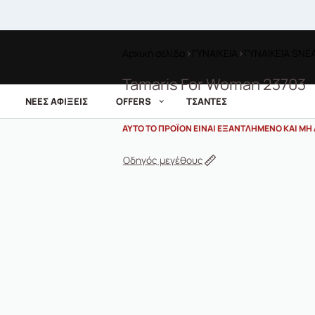
Αρχική σελίδα
›
ΓΥΝΑΙΚΕΙΑ
›
ΓΥΝΑΙΚΕΙΑ SNE
Tamaris For Woman 23703
ΝΕΕΣ ΑΦΙΞΕΙΣ
OFFERS
ΤΣΑΝΤΕΣ
ΑΥΤΌ ΤΟ ΠΡΟΪΌΝ ΕΊΝΑΙ ΕΞΑΝΤΛΗΜΈΝΟ ΚΑΙ ΜΗ 
Οδηγός μεγέθους