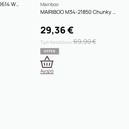
Γυναικεία Sneakers 250614 WHITE
Mairiboo
MAIRIBOO M34-21850 Chunky Sneakers
29,36
€
69,90
€
Αγορά