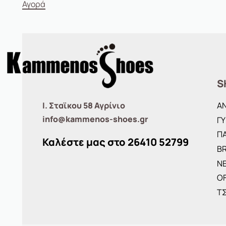
Αγορά
S
Ι. Σταϊκου 58 Αγρίνιο
Α
info@kammenos-shoes.gr
ΓΥ
ΠΑ
Καλέστε μας στο
26410
52799
B
ΝΕ
O
Τ