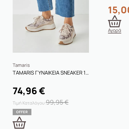
15,
Αγορά
Tamaris
TAMARIS ΓΥΝΑΙΚΕΙΑ SNEAKER 1-23718-46 483 BEIGE SNAKE
74,96
€
99,95
€