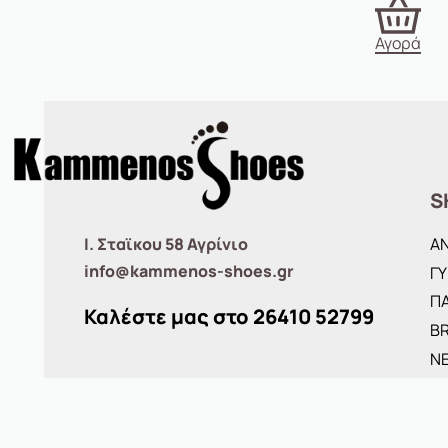
Αγορά
S
Ι. Σταϊκου 58 Αγρίνιο
Α
info@kammenos-shoes.gr
ΓΥ
ΠΑ
Καλέστε μας στο
26410
52799
B
ΝΕ
O
Τ