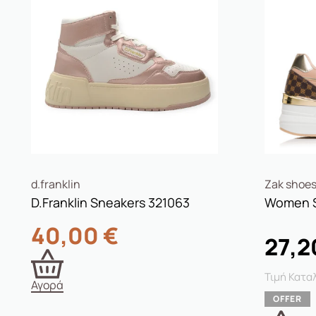
d.franklin
Zak shoe
D.franklin Sneakers 321063
40,00
€
27,
Αγορά