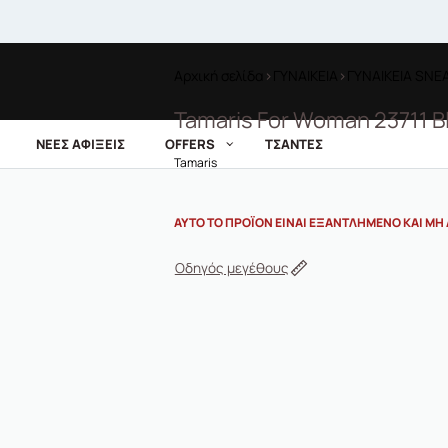
Αρχική σελίδα
›
ΓΥΝΑΙΚΕΙΑ
›
ΓΥΝΑΙΚΕΙΑ SNE
Tamaris For Woman 23711 B
ΝΕΕΣ ΑΦΙΞΕΙΣ
OFFERS
ΤΣΑΝΤΕΣ
Tamaris
ΑΥΤΌ ΤΟ ΠΡΟΪΌΝ ΕΊΝΑΙ ΕΞΑΝΤΛΗΜΈΝΟ ΚΑΙ ΜΗ 
Οδηγός μεγέθους