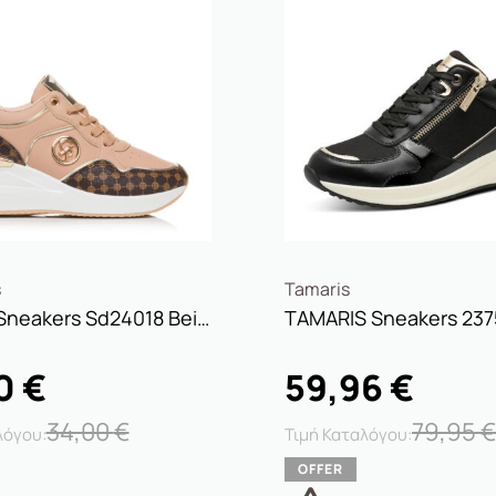
s
Tamaris
Women Sneakers Sd24018 Beige
20
€
59,96
€
34,00
€
79,95
€