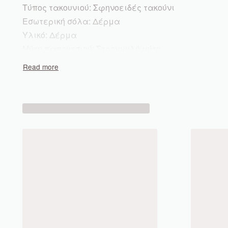
Τύπος τακουνιού:
Σφηνοειδές τακούνι
Εσωτερική σόλα:
Δέρμα
Υλικό:
Δέρμα
Μύτη παπουτσιού:
Στρογγυλή μύτη
Εσωτερικό υλικό:
Συνθετικά
Ύψος πλατφόρμας:
25
mm
Κούμπωμα:
Πτυσσόμενο κούμπωμα
Αποσπώμενος πάτος:
Όχι
Vegan:
Όχι
Εξωτερική σόλα:
Συνθετικά