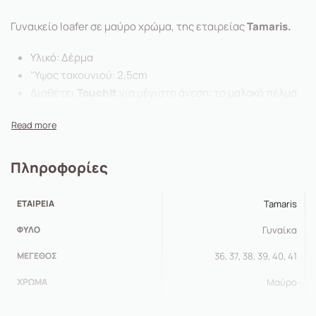
Γυναικείο loafer σε μαύρο χρώμα, της εταιρείας
Tamaris.
Υλικό: Δέρμα
‘Ύψος τακουνιού: 2,5cm
Διαθέτει
TouchIt
για μέγιστη άνεση: το μαλακό πέλμα
προσαρμόζεται στο φυσικό σχήμα του ποδιού.
Πληροφορίες
ΕΤΑΙΡΕΊΑ
Tamaris
ΦΎΛΟ
Γυναίκα
ΜΈΓΕΘΟΣ
36, 37, 38, 39, 40, 41
ΧΡΏΜΑ
Μαύρο