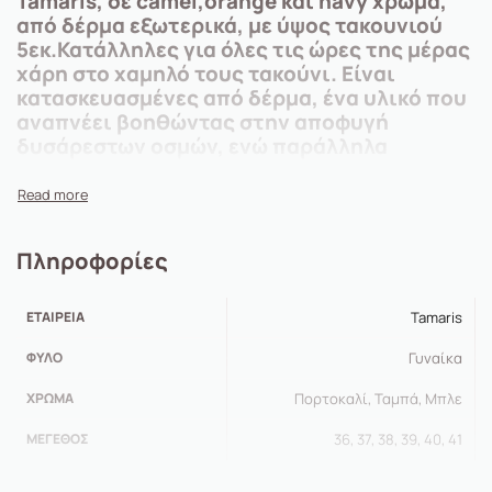
Tamaris, σε camel,orange και navy χρώμα,
από δέρμα εξωτερικά, με ύψος τακουνιού
5εκ.Κατάλληλες για όλες τις ώρες της μέρας
χάρη στο χαμηλό τους τακούνι. Είναι
κατασκευασμένες από δέρμα, ένα υλικό που
αναπνέει βοηθώντας στην αποφυγή
δυσάρεστων οσμών, ενώ παράλληλα
καθαρίζεται εύκολα. Προσαρμόζονται στη
φόρμα του ποδιού παρέχοντας επιπλέον
άνεση. Με ανατομικό σχεδιασμό για άνετο
βάδισμα ακόμα και στις πιο απαιτητικές
Πληροφορίες
μέρες.
ΕΤΑΙΡΕΊΑ
Tamaris
ΦΎΛΟ
Γυναίκα
ΧΡΏΜΑ
Πορτοκαλί, Ταμπά, Μπλε
ΜΈΓΕΘΟΣ
36, 37, 38, 39, 40, 41