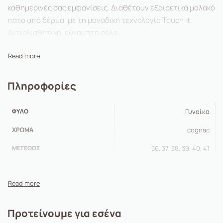
καθημερινές σας εμφανίσεις. Διαθέτουν εξαιρετικά μαλακό
πάτο από δέρμα, με τη μοναδική τεχνολογία Touch it.
Αντιολισθητική, εύκαμπτη σόλα.
Πληροφορίες
ΦΎΛΟ
Γυναίκα
ΧΡΏΜΑ
cognac
ΜΈΓΕΘΟΣ
36, 37, 38, 39, 40, 41
Προτείνουμε για εσένα