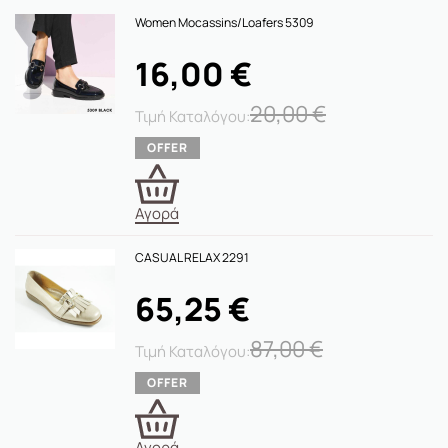
Women Mocassins/loafers 5309
16,00
€
20,00
€
Αγορά
CASUAL RELAX 2291
65,25
€
87,00
€
Αγορά