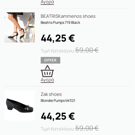
Αγορά
BEATRIS
Kammenos shoes
Beatris Pumps 719 Black
44,25
€
59,00
€
Αγορά
Zak shoes
Blondie Pumps Mr321
44,25
€
59,00
€