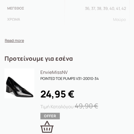
ΜΈΓΕΘΟΣ
36, 37, 38, 39, 40, 41, 42
ΧΡΏΜΑ
Μαύρο
Προτείνουμε για εσένα
Envie
MissNV
POINTED TOE PUMPS V31-20010-34
24,95
€
49,90
€