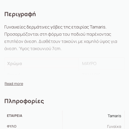
Περιγραφή
Γυναικείες δερμάτινες γόβες της εταιρίας Tamaris.
Προσαρμόζονται στη φόρμα του ποδιού παρέχοντας
επιπλέον άνεση. Διαθέτουν τακούνι με χαμηλό ύψος για
άνεση. Ύψος τακουνιού 7cm.
Χρώμα
ΜΑΥΡΟ
Brand
TAMARIS
Εξωτερικό Υλικό
ΔΕΡΜΑ
Εσωτερικό Υλικό
ΔΕΡΜΑ
Πληροφορίες
Νέα Προϊόντα
No
ΕΤΑΙΡΕΊΑ
Tamaris
Προσφορές
No
ΦΎΛΟ
Γυναίκα