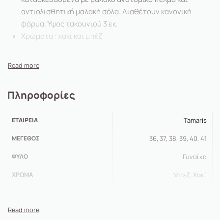
αντιολισθητική μαλακή σόλα. Διαθέτουν κανονική
φόρμα.’Υψος τακουνιού 3 εκ.
Χρώματα : χακί και μπέζ
Πληροφορίες
ΕΤΑΙΡΕΊΑ
Tamaris
ΜΈΓΕΘΟΣ
36, 37, 38, 39, 40, 41
ΦΎΛΟ
Γυναίκα
ΧΡΏΜΑ
Μπεζ, Χακί