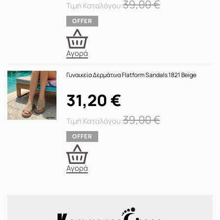
39,00
€
Αγορά
Γυναικεία Δερμάτινα Flatform Sandals 1821 Beige
31,20
€
39,00
€
Αγορά