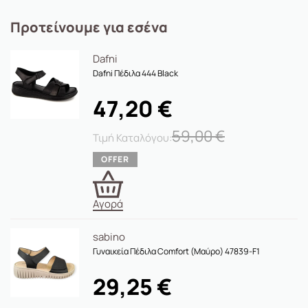
Προτείνουμε για εσένα
Dafni
Dafni Πέδιλα 444 Black
47,20
€
59,00
€
Αγορά
sabino
Γυναικεία Πέδιλα Comfort (Mαύρο) 47839-F1
29,25
€