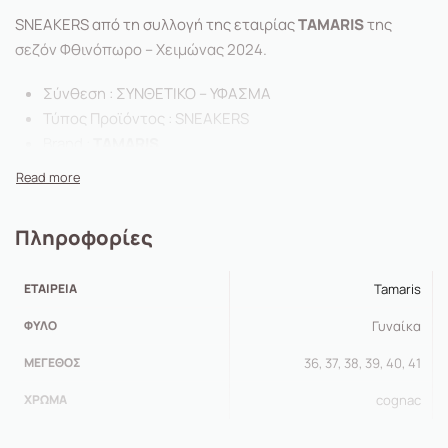
SNEAKERS από τη συλλογή της εταιρίας
TAMARIS
της
σεζόν Φθινόπωρο – Χειμώνας 2024.
Σύνθεση : ΣΥΝΘΕΤΙΚΟ – ΥΦΑΣΜΑ
Τύπος Προϊόντος : SNEAKERS
Brand :
TAMARIS
Ύψος Τακουνιού : ΜΕΣΑΙΟ – 5 εκ
Χρώμα : ΤΑΜΠΑ
Πληροφορίες
ΕΤΑΙΡΕΊΑ
Tamaris
ΦΎΛΟ
Γυναίκα
ΜΈΓΕΘΟΣ
36, 37, 38, 39, 40, 41
ΧΡΏΜΑ
cognac