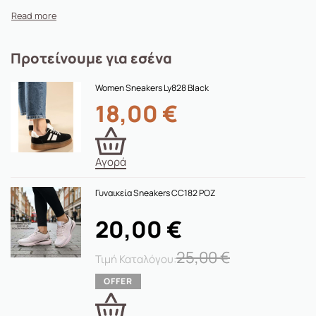
Προτείνουμε για εσένα
Women Sneakers Ly828 Black
18,00
€
Αγορά
Γυναικεία Sneakers CC182 ΡΟΖ
20,00
€
25,00
€