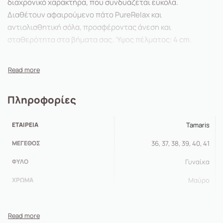
διαχρονικό χαρακτήρα, που συνδυάζεται εύκολα.
Διαθέτουν αφαιρούμενο πάτο PureRelax και
αντιολισθητική σόλα, προσφέροντας άνεση και
σταθερότητα στα βήματα σας. Ύψος πέλματος: 4 cm.
Πληροφορίες
ΕΤΑΙΡΕΊΑ
Tamaris
ΜΈΓΕΘΟΣ
36, 37, 38, 39, 40, 41
ΦΎΛΟ
Γυναίκα
ΧΡΏΜΑ
Μαύρο