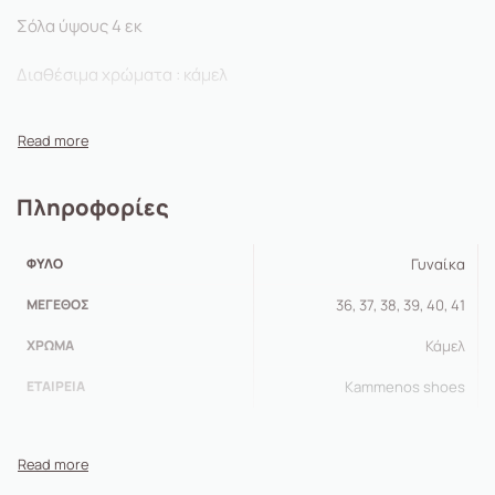
Σόλα ύψους 4 εκ
Διαθέσιμα χρώματα : κάμελ
Πληροφορίες
ΦΎΛΟ
Γυναίκα
ΜΈΓΕΘΟΣ
36, 37, 38, 39, 40, 41
ΧΡΏΜΑ
Κάμελ
ΕΤΑΙΡΕΊΑ
Kammenos shoes