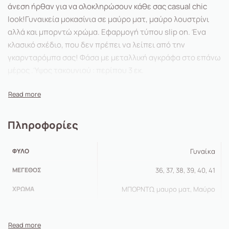
άνεση ήρθαν για να ολοκληρώσουν κάθε σας casual chic
look!Γυναικεία μοκασίνια σε μαύρο ματ, μαύρο λουστρίνι
αλλά και μπορντώ χρώμα. Εφαρμογή τύπου slip on. Ένα
κλασικό σχέδιο, που δεν πρέπει να λείπει από την
γκαρνταρόμπα σας! Φάσα με μεταλλική αγκράφα στο επάνω
μέρος .Ύψος τακουνιού : περίπου 3 εκ.
Πληροφορίες
ΦΎΛΟ
Γυναίκα
ΜΈΓΕΘΟΣ
36, 37, 38, 39, 40, 41
ΧΡΏΜΑ
MΠΟΡΝΤΩ, μαυρο ματ, Μαύρο