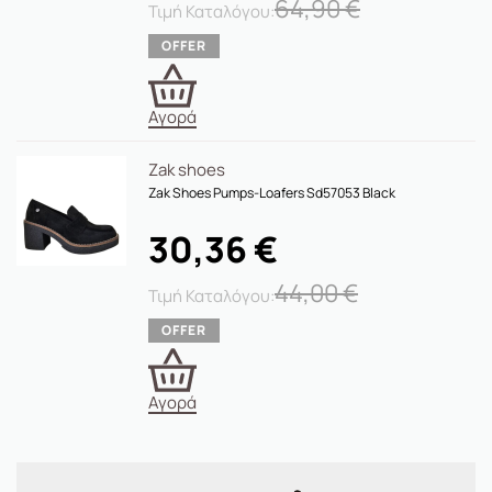
64,90
€
Αγορά
Zak shoes
Zak Shoes Pumps-Loafers Sd57053 Black
30,36
€
44,00
€
Αγορά