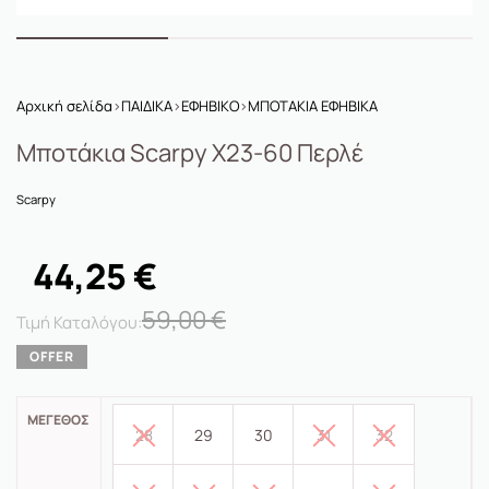
Αρχική σελίδα
›
ΠΑΙΔΙΚΑ
›
ΕΦΗΒΙΚΟ
›
ΜΠΟΤΑΚΙΑ ΕΦΗΒΙΚΑ
Μποτάκια Scarpy X23-60 Περλέ
Scarpy
44,25
€
59,00
€
ΜΈΓΕΘΟΣ
28
29
30
31
32