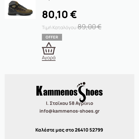
80,10
€
89,00
€
Αγορά
Ι. Σταϊκου 58 Αγρίνιο
info@kammenos-shoes.gr
Καλέστε μας στο
26410
52799