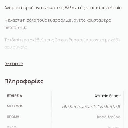
Ανδρικά δερμάτινα casual της Ελληνικής εταιρείας antonio
Η ελαστική σόλα τους εξασφαλίζει άνετο και σταθερό
περπάτημα
Το ιδιαίτερο σχέδιό τους θα συνδυαστεί αρμονικά με κάθε
σου σύνολο.
Πληροφορίες
ΕΤΑΙΡΕΊΑ
Antonio Shoes
ΜΈΓΕΘΟΣ
39, 40, 41, 42, 43, 44, 45, 46, 47, 48
ΧΡΏΜΑ
Καφέ, Μαύρο
ΦΎΛΟ
Άντρας