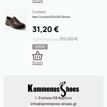
Αγορά
Cockers
Men Cockers SD54007 Brown
31,20
€
39,00
€
Αγορά
Ι. Σταϊκου 58 Αγρίνιο
info@kammenos-shoes.gr