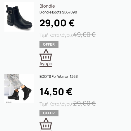
Blondie
Blondie Boots SD57090
29,00
€
49,00
€
Αγορά
BOOTS For Woman 1263
14,50
€
29,00
€