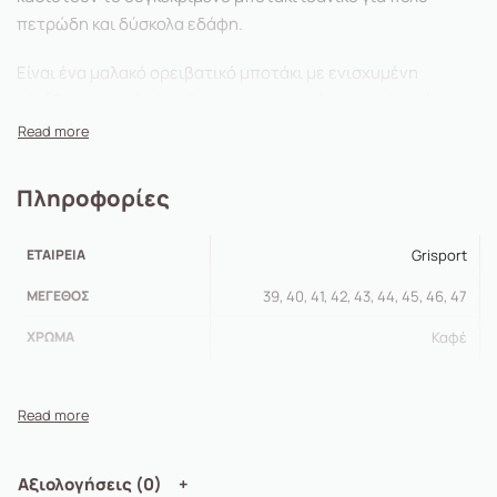
πετρώδη και δύσκολα εδάφη.
Είναι ένα μαλακό ορειβατικό μποτάκι με ενισχυμένη
αδιάβροχη μεμβράνη Sympatex και πρώτης ποιότητάς
δέρμα nabuk 2,4 χιλ. Η εργονομική σχεδίαση του με την
σόλα Vibram που διαθέτει με ανάποδες κόντρες ώστε να μη
γλιστρά αλλά και το αντικραδασμικό σύστημα
Πληροφορίες
απορρόφησης κραδασμών που έχει το καθιστούν ιδανικό
για πολύωρο περπάτημα σε όλα τα εδάφη. Χρώμα Καφέ
ΕΤΑΙΡΕΊΑ
Grisport
ΜΈΓΕΘΟΣ
39, 40, 41, 42, 43, 44, 45, 46, 47
ΧΡΏΜΑ
Καφέ
Αξιολογήσεις (0)