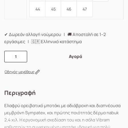
44
45
46
47
✔ Δωρεάν αλλαγή νούμερου | 🚚 Αποστολή σε 1–2
εργάσιμες | 🇬🇷 Ελληνικό κατάστημα
Αγορά
Οδηγός μεγέθους
Περιγραφή
Ελαφρύ ορειβατικό μποτάκι με αδιάβροχη και διαπνέουσα
μεμβράνη Sympatex, και πρώτης ποιότητάς δέρμα nabuk
2,4 χιλ. Η εργονομική σχεδίαση του και η σόλα Vibram
καθιστούν το συγκεκριμένο μποτάκι ιδανικό για πολύ